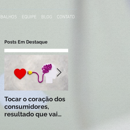
ABALHOS
EQUIPE
BLOG
CONTATO
Posts Em Destaque
a
 é
Tocar o coração dos
A economia
consumidores,
colaborativa e o
resultado que vai
impacto nas
além da lembrança.
profissões no futuro