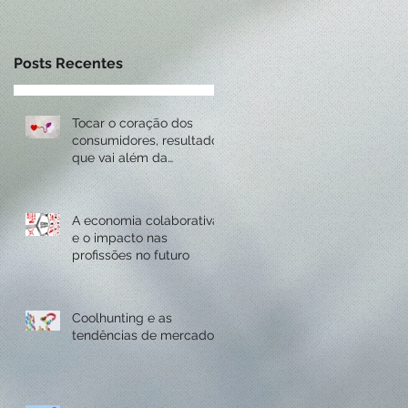
Posts Recentes
a
Tocar o coração dos
consumidores, resultado
que vai além da
lembrança.
A economia colaborativa
e o impacto nas
profissões no futuro
Coolhunting e as
tendências de mercado