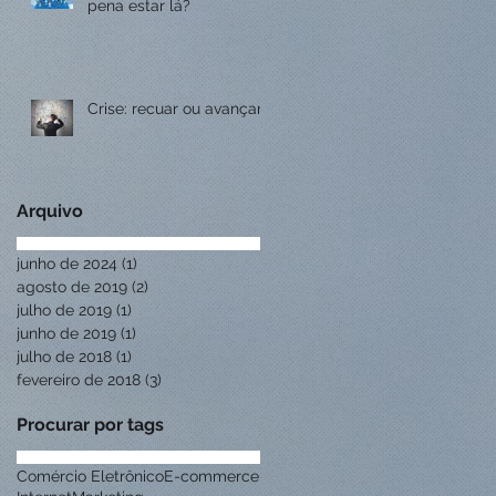
pena estar lá?
Crise: recuar ou avançar?
Arquivo
junho de 2024
(1)
1 post
agosto de 2019
(2)
2 posts
julho de 2019
(1)
1 post
junho de 2019
(1)
1 post
julho de 2018
(1)
1 post
fevereiro de 2018
(3)
3 posts
Procurar por tags
Comércio Eletrônico
E-commerce